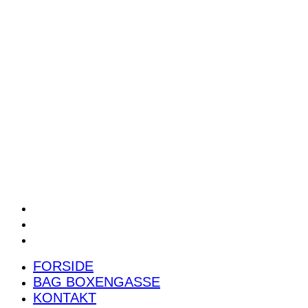
POWER RANKING
PODCAST
PRESSEMEDDELELSER
BILTEST
FORSIDE
BAG BOXENGASSE
KONTAKT
FORSIDE
BAG BOXENGASSE
KONTAKT