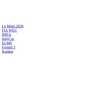
Videre
til
indhold
Le Mans 2026
FIA WEC
IMSA
IndyCar
ELMS
Formel 3
Karting
DANSK MOTORSPORT
INTERNATIONAL MOTORSPORT
ARTIKELSERIER