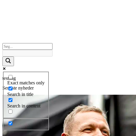
testdag
Exact matches only
Seneste nyheder
Search in title
Search in content