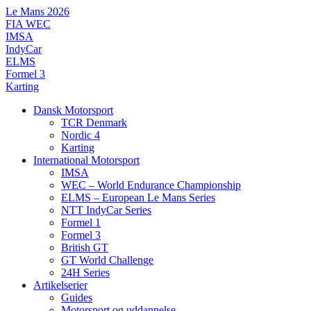
Videre
Le Mans 2026
til
FIA WEC
indhold
IMSA
IndyCar
ELMS
Formel 3
Karting
Dansk Motorsport
TCR Denmark
Nordic 4
Karting
International Motorsport
IMSA
WEC – World Endurance Championship
ELMS – European Le Mans Series
NTT IndyCar Series
Formel 1
Formel 3
British GT
GT World Challenge
24H Series
Artikelserier
Guides
Motorsport og uddannelse