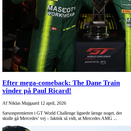
Efter mega-comeback: The Dane Train
vinder på Paul Ricard!
Af
Niklas Majgaard
12 april, 2026
Sæsonpremieren i GT World Challenge lignede længe noget, der
skulle gå Mercedes’ vej – faktisk så vidt, at Mercedes AMG ...