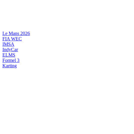
Videre
til
indhold
Le Mans 2026
FIA WEC
IMSA
IndyCar
ELMS
Formel 3
Karting
DANSK MOTORSPORT
INTERNATIONAL MOTORSPORT
ARTIKELSERIER