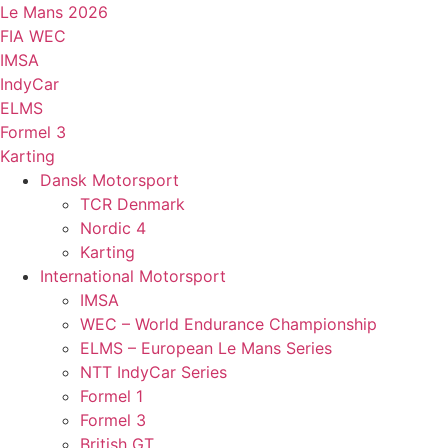
Videre
Le Mans 2026
til
FIA WEC
indhold
IMSA
IndyCar
ELMS
Formel 3
Karting
Dansk Motorsport
TCR Denmark
Nordic 4
Karting
International Motorsport
IMSA
WEC – World Endurance Championship
ELMS – European Le Mans Series
NTT IndyCar Series
Formel 1
Formel 3
British GT