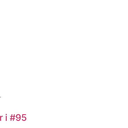
.
r i #95