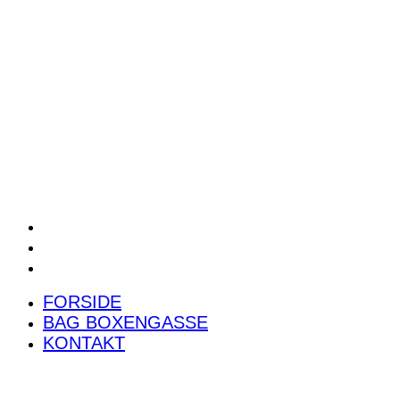
POWER RANKING
PODCAST
PRESSEMEDDELELSER
BILTEST
FORSIDE
BAG BOXENGASSE
KONTAKT
FORSIDE
BAG BOXENGASSE
KONTAKT