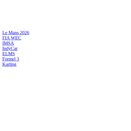
Videre
til
indhold
Le Mans 2026
FIA WEC
IMSA
IndyCar
ELMS
Formel 3
Karting
DANSK MOTORSPORT
INTERNATIONAL MOTORSPORT
ARTIKELSERIER