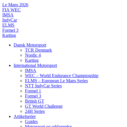
Videre
Le Mans 2026
til
FIA WEC
indhold
IMSA
IndyCar
ELMS
Formel 3
Karting
Dansk Motorsport
TCR Denmark
Nordic 4
Karting
International Motorsport
IMSA
WEC – World Endurance Championship
ELMS – European Le Mans Series
NTT IndyCar Series
Formel 1
Formel 3
British GT
GT World Challenge
24H Series
Artikelserier
Guides
Motorsport og uddannelse