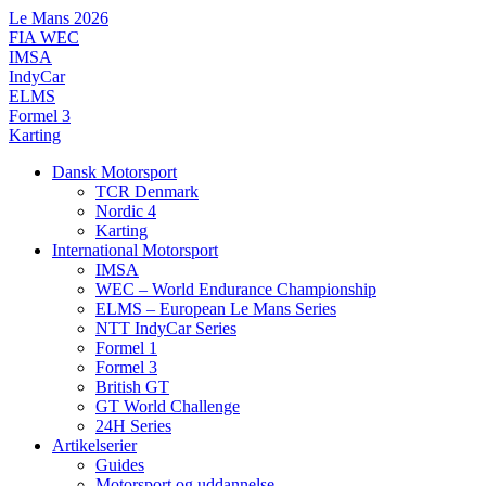
Videre
Le Mans 2026
til
FIA WEC
indhold
IMSA
IndyCar
ELMS
Formel 3
Karting
Dansk Motorsport
TCR Denmark
Nordic 4
Karting
International Motorsport
IMSA
WEC – World Endurance Championship
ELMS – European Le Mans Series
NTT IndyCar Series
Formel 1
Formel 3
British GT
GT World Challenge
24H Series
Artikelserier
Guides
Motorsport og uddannelse