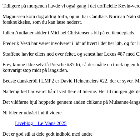
Tidligere på morgenen havde vi også gang i det uofficielle Kevin-ve
Magnussen kom dog aldrig forbi, og nu har Cadillacs Norman Nato skil
forskrækkelse, som du kan læse nederst.
Julien Andlauer sidder i Michael Christensens bil på en tiendeplads.
Frederik Vesti har været involveret i lidt af hvert i det her løb, og for 
Straffene havler ellers ned over feltet, og senest har Lexus #87 med C
Frey kunne ikke selv få Porsche #85 fri, så der måtte en truck og en f
kortvarigt stop midt på langsiden.
Bedste danskerbil i LMP2 er David Heinemeiers #22, der er syver. Mi
Nattemørket har været hårdt ved flere af bilerne. Her til morgen gik det
Det vildfarne hjul hoppede gennem anden chikane på Mulsanne-langs
Ni biler er udgået indtil videre.
Liveblog – Le Mans 2025
Det er god stil at dele godt indhold med andre