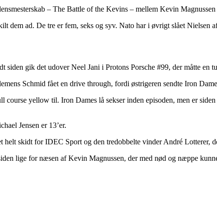
rdensmesterskab – The Battle of the Kevins – mellem Kevin Magnussen og
t dem ad. De tre er fem, seks og syv. Nato har i øvrigt slået Nielsen
lidt siden gik det udover Neel Jani i Protons Porsche #99, der måtte en tur i
lemens Schmid fået en drive through, fordi østrigeren sendte Iron Dames
ull course yellow til. Iron Dames lå sekser inden episoden, men er siden 
chael Jensen er 13’er.
 helt skidt for IDEC Sport og den tredobbelte vinder André Lotterer, der 
iden lige for næsen af Kevin Magnussen, der med nød og næppe kunne 