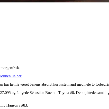
 morgenfrisk.
klokken 04 her.
 Han har længe været banens absolut hurtigste mand med hele to forbedri
7.095 og fangede Sébastien Buemi i Toyota #8. De to pittede samtidig, og
hilip Hanson i #83.