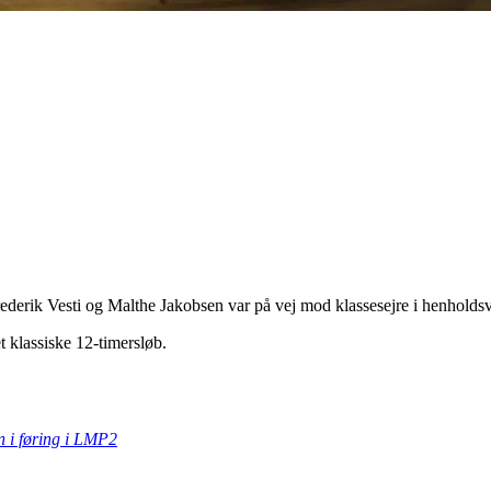
Frederik Vesti og Malthe Jakobsen var på vej mod klassesejre i henhold
t klassiske 12-timersløb.
n i føring i LMP2