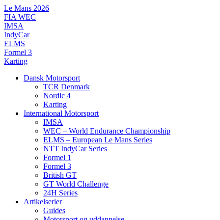
Videre
Le Mans 2026
til
FIA WEC
indhold
IMSA
IndyCar
ELMS
Formel 3
Karting
Dansk Motorsport
TCR Denmark
Nordic 4
Karting
International Motorsport
IMSA
WEC – World Endurance Championship
ELMS – European Le Mans Series
NTT IndyCar Series
Formel 1
Formel 3
British GT
GT World Challenge
24H Series
Artikelserier
Guides
Motorsport og uddannelse