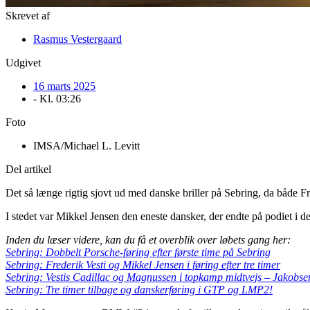
Skrevet af
Rasmus Vestergaard
Udgivet
16 marts 2025
- Kl.
03:26
Foto
IMSA/Michael L. Levitt
Del artikel
Det så længe rigtig sjovt ud med danske briller på Sebring, da både 
I stedet var Mikkel Jensen den eneste dansker, der endte på podiet i de
Inden du læser videre, kan du få et overblik over løbets gang her:
Sebring: Dobbelt Porsche-føring efter første time på Sebring
Sebring: Frederik Vesti og Mikkel Jensen i føring efter tre timer
Sebring: Vestis Cadillac og Magnussen i topkamp midtvejs – Jakobse
Sebring: Tre timer tilbage og danskerføring i GTP og LMP2!