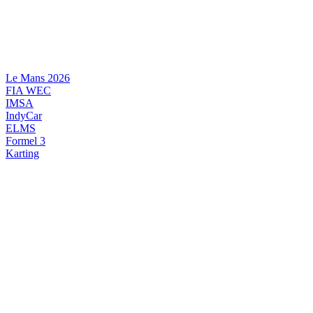
Videre
til
indhold
Le Mans 2026
FIA WEC
IMSA
IndyCar
ELMS
Formel 3
Karting
DANSK MOTORSPORT
INTERNATIONAL MOTORSPORT
ARTIKELSERIER