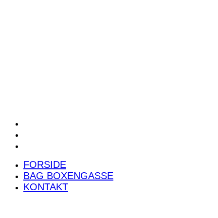
POWER RANKING
PODCAST
PRESSEMEDDELELSER
BILTEST
FORSIDE
BAG BOXENGASSE
KONTAKT
FORSIDE
BAG BOXENGASSE
KONTAKT