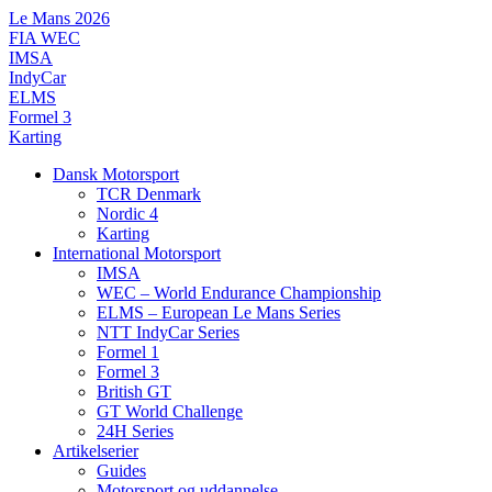
Videre
Le Mans 2026
til
FIA WEC
indhold
IMSA
IndyCar
ELMS
Formel 3
Karting
Dansk Motorsport
TCR Denmark
Nordic 4
Karting
International Motorsport
IMSA
WEC – World Endurance Championship
ELMS – European Le Mans Series
NTT IndyCar Series
Formel 1
Formel 3
British GT
GT World Challenge
24H Series
Artikelserier
Guides
Motorsport og uddannelse