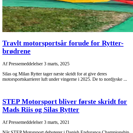
Travlt motorsportsår forude for Rytter-
brødrene
Af
Pressemeddelelser
3 marts, 2025
Silas og Milan Rytter tager næste skridt for at give deres
motorsportskarrierer luft under vingerne i 2025. De to nordjyske ...
STEP Motorsport bliver første skridt for
Mads Riis og Silas Rytter
Af
Pressemeddelelser
3 marts, 2021
Når STEP Motorsport debuterer i Danish Endurance Championship,