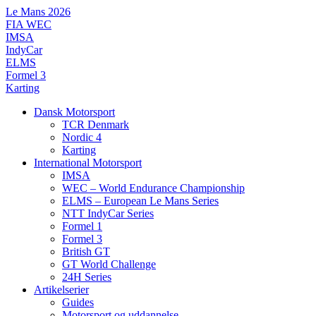
Videre
Le Mans 2026
til
FIA WEC
indhold
IMSA
IndyCar
ELMS
Formel 3
Karting
Dansk Motorsport
TCR Denmark
Nordic 4
Karting
International Motorsport
IMSA
WEC – World Endurance Championship
ELMS – European Le Mans Series
NTT IndyCar Series
Formel 1
Formel 3
British GT
GT World Challenge
24H Series
Artikelserier
Guides
Motorsport og uddannelse