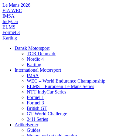
Videre
Le Mans 2026
til
FIA WEC
indhold
IMSA
IndyCar
ELMS
Formel 3
Karting
Dansk Motorsport
TCR Denmark
Nordic 4
Karting
International Motorsport
IMSA
WEC – World Endurance Championship
ELMS – European Le Mans Series
NTT IndyCar Series
Formel 1
Formel 3
British GT
GT World Challenge
24H Series
Artikelserier
Guides
Motorsport og uddannelse