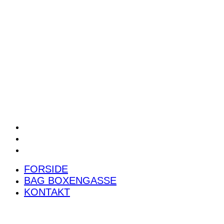
POWER RANKING
PODCAST
PRESSEMEDDELELSER
BILTEST
FORSIDE
BAG BOXENGASSE
KONTAKT
FORSIDE
BAG BOXENGASSE
KONTAKT