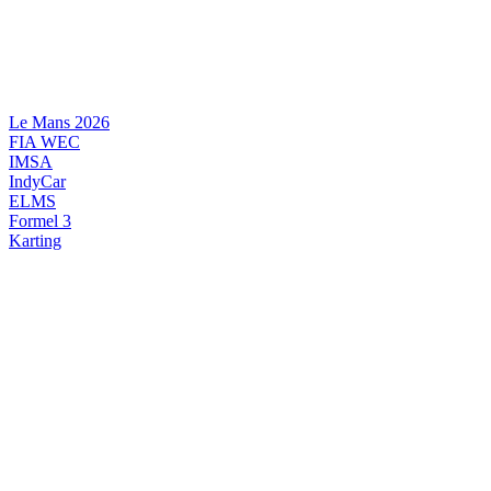
Videre
til
indhold
Le Mans 2026
FIA WEC
IMSA
IndyCar
ELMS
Formel 3
Karting
DANSK MOTORSPORT
INTERNATIONAL MOTORSPORT
ARTIKELSERIER