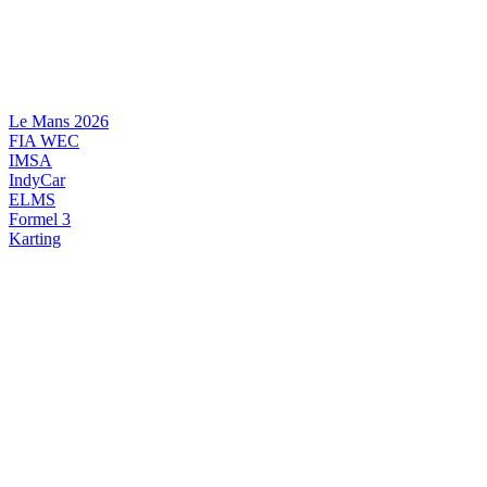
Videre
til
indhold
Le Mans 2026
FIA WEC
IMSA
IndyCar
ELMS
Formel 3
Karting
DANSK MOTORSPORT
INTERNATIONAL MOTORSPORT
ARTIKELSERIER