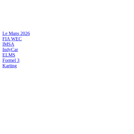
Videre
til
indhold
Le Mans 2026
FIA WEC
IMSA
IndyCar
ELMS
Formel 3
Karting
DANSK MOTORSPORT
INTERNATIONAL MOTORSPORT
ARTIKELSERIER