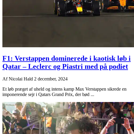
F1: Verstappen dominerede i kaotisk løb i
Qatar – Leclerc og Piastri med på podiet
Af
Nicolai Hald
2 december, 2024
Et løb præget af uheld og intens kamp Max Verstappen sikrede en
imponerende sejr i Qatars Grand Prix, der bød ...