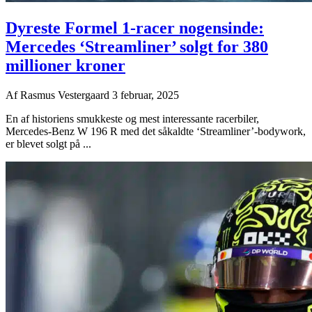
Dyreste Formel 1-racer nogensinde:
Mercedes ‘Streamliner’ solgt for 380
millioner kroner
Af
Rasmus Vestergaard
3 februar, 2025
En af historiens smukkeste og mest interessante racerbiler,
Mercedes-Benz W 196 R med det såkaldte ‘Streamliner’-bodywork,
er blevet solgt på ...