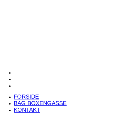
POWER RANKING
PODCAST
PRESSEMEDDELELSER
BILTEST
FORSIDE
BAG BOXENGASSE
KONTAKT
FORSIDE
BAG BOXENGASSE
KONTAKT