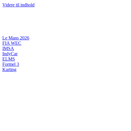
Videre til indhold
Le Mans 2026
FIA WEC
IMSA
IndyCar
ELMS
Formel 3
Karting
DANSK MOTORSPORT
INTERNATIONAL MOTORSPORT
ARTIKELSERIER