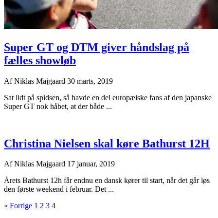
Super GT og DTM giver håndslag på
fælles showløb
Af
Niklas Majgaard
30 marts, 2019
Sat lidt på spidsen, så havde en del europæiske fans af den japanske
Super GT nok håbet, at der både ...
Christina Nielsen skal køre Bathurst 12H
Af
Niklas Majgaard
17 januar, 2019
Årets Bathurst 12h får endnu en dansk kører til start, når det går løs
den første weekend i februar. Det ...
« Forrige
1
2
3
4