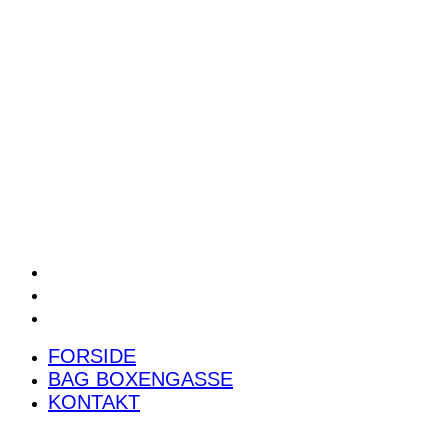
POWER RANKING
PODCAST
PRESSEMEDDELELSER
BILTEST
FORSIDE
BAG BOXENGASSE
KONTAKT
FORSIDE
BAG BOXENGASSE
KONTAKT