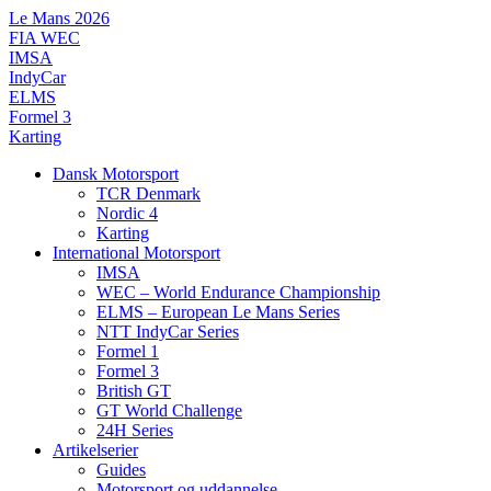
Videre
Le Mans 2026
til
FIA WEC
indhold
IMSA
IndyCar
ELMS
Formel 3
Karting
Dansk Motorsport
TCR Denmark
Nordic 4
Karting
International Motorsport
IMSA
WEC – World Endurance Championship
ELMS – European Le Mans Series
NTT IndyCar Series
Formel 1
Formel 3
British GT
GT World Challenge
24H Series
Artikelserier
Guides
Motorsport og uddannelse