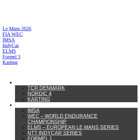
Videre
til
indhold
Le Mans 2026
FIA WEC
IMSA
IndyCar
ELMS
Formel 3
Karting
DANSK MOTORSPORT
TCR DENMARK
NORDIC 4
KARTING
INTERNATIONAL MOTORSPORT
IMSA
WEC – WORLD ENDURANCE
CHAMPIONSHIP
ELMS – EUROPEAN LE MANS SERIES
NTT INDYCAR SERIES
FORMEL 1