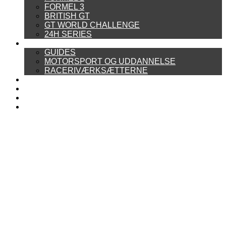
FORMEL 3
BRITISH GT
GT WORLD CHALLENGE
24H SERIES
ARTIKELSERIER
GUIDES
MOTORSPORT OG UDDANNELSE
RACERIVÆRKSÆTTERNE
POWER RANKING
PODCAST
PRESSEMEDDELELSER
BILTEST
FORSIDE
BAG BOXENGASSE
KONTAKT