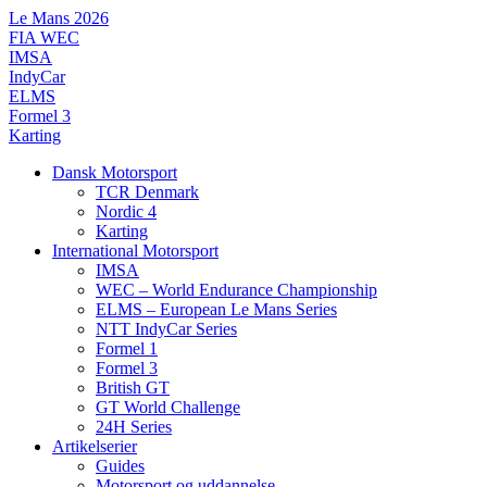
Videre
Le Mans 2026
til
FIA WEC
indhold
IMSA
IndyCar
ELMS
Formel 3
Karting
Dansk Motorsport
TCR Denmark
Nordic 4
Karting
International Motorsport
IMSA
WEC – World Endurance Championship
ELMS – European Le Mans Series
NTT IndyCar Series
Formel 1
Formel 3
British GT
GT World Challenge
24H Series
Artikelserier
Guides
Motorsport og uddannelse