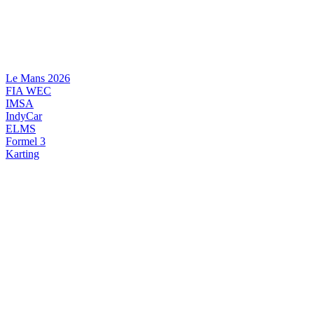
Videre
til
indhold
Le Mans 2026
FIA WEC
IMSA
IndyCar
ELMS
Formel 3
Karting
DANSK MOTORSPORT
INTERNATIONAL MOTORSPORT
ARTIKELSERIER