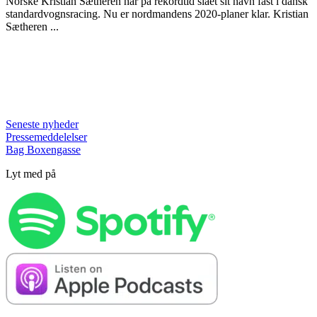
Norske Kristian Sætheren har på rekordtid slået sit navn fast i dansk
standardvognsracing. Nu er nordmandens 2020-planer klar. Kristian
Sætheren ...
Seneste nyheder
Pressemeddelelser
Bag Boxengasse
Lyt med på