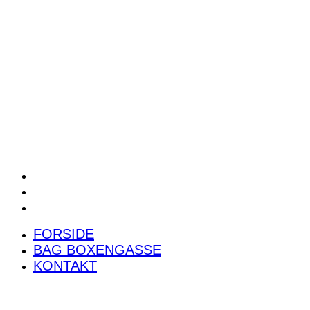
POWER RANKING
PODCAST
PRESSEMEDDELELSER
BILTEST
FORSIDE
BAG BOXENGASSE
KONTAKT
FORSIDE
BAG BOXENGASSE
KONTAKT