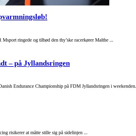
opvarmningsløb!
R Msport ringede og tilbød den thy’ske racerkører Malthe ...
dt – på Jyllandsringen
 i Danish Endurance Championship på FDM Jyllandsringen i weekenden. 
isikerer at måtte stille sig på sidelinjen ...