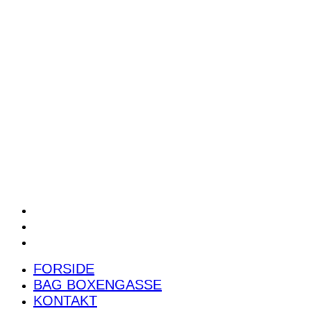
POWER RANKING
PODCAST
PRESSEMEDDELELSER
BILTEST
FORSIDE
BAG BOXENGASSE
KONTAKT
FORSIDE
BAG BOXENGASSE
KONTAKT