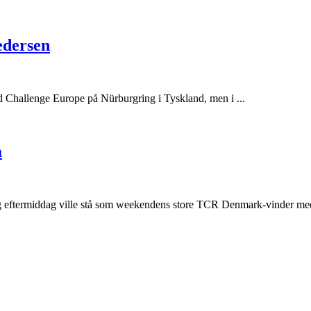
edersen
 Challenge Europe på Nürburgring i Tyskland, men i ...
å
g eftermiddag ville stå som weekendens store TCR Denmark-vinder med