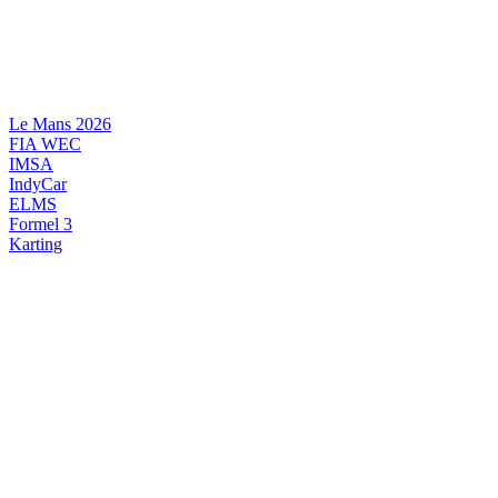
Videre
til
indhold
Le Mans 2026
FIA WEC
IMSA
IndyCar
ELMS
Formel 3
Karting
DANSK MOTORSPORT
INTERNATIONAL MOTORSPORT
ARTIKELSERIER