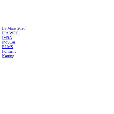
Videre
til
indhold
Le Mans 2026
FIA WEC
IMSA
IndyCar
ELMS
Formel 3
Karting
DANSK MOTORSPORT
INTERNATIONAL MOTORSPORT
ARTIKELSERIER