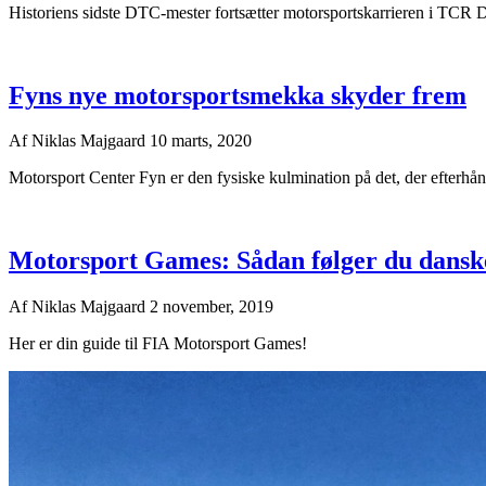
Historiens sidste DTC-mester fortsætter motorsportskarrieren i TCR D
Fyns nye motorsportsmekka skyder frem
Af
Niklas Majgaard
10 marts, 2020
Motorsport Center Fyn er den fysiske kulmination på det, der efterhå
Motorsport Games: Sådan følger du danske
Af
Niklas Majgaard
2 november, 2019
Her er din guide til FIA Motorsport Games!