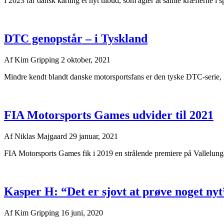
I 2023 får dansk karting et nyt tilbud, som agter at samle kræfterne i s
DTC genopstår – i Tyskland
Af
Kim Gripping
2 oktober, 2021
Mindre kendt blandt danske motorsportsfans er den tyske DTC-serie
FIA Motorsports Games udvider til 2021
Af
Niklas Majgaard
29 januar, 2021
FIA Motorsports Games fik i 2019 en strålende premiere på Vallelunga i
Kasper H: “Det er sjovt at prøve noget nyt
Af
Kim Gripping
16 juni, 2020