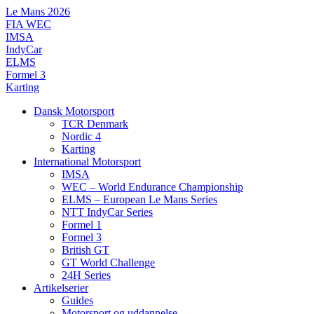
Videre
Le Mans 2026
til
FIA WEC
indhold
IMSA
IndyCar
ELMS
Formel 3
Karting
Dansk Motorsport
TCR Denmark
Nordic 4
Karting
International Motorsport
IMSA
WEC – World Endurance Championship
ELMS – European Le Mans Series
NTT IndyCar Series
Formel 1
Formel 3
British GT
GT World Challenge
24H Series
Artikelserier
Guides
Motorsport og uddannelse