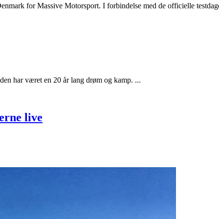
enmark for Massive Motorsport. I forbindelse med de officielle testda
nden har været en 20 år lang drøm og kamp. ...
rne live