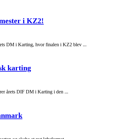
mester i KZ2!
rets DM i Karting, hvor finalen i KZ2 blev ...
sk karting
ører årets DIF DM i Karting i den ...
danmark