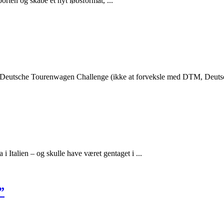
porten og skabe et nyt løbsformat, ...
, Deutsche Tourenwagen Challenge (ikke at forveksle med DTM, Deuts
 Italien – og skulle have været gentaget i ...
”