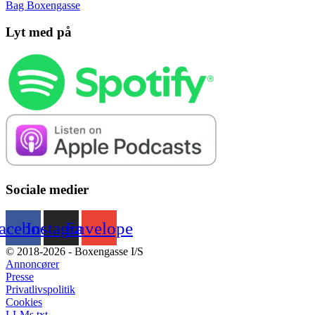
Bag Boxengasse
Lyt med på
Sociale medier
acebook
Instagram
Envelope
© 2018-2026 - Boxengasse I/S
Annoncører
Presse
Privatlivspolitik
Cookies
LLMs.txt