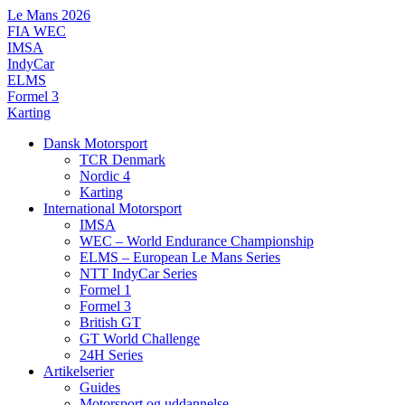
Videre
Le Mans 2026
til
FIA WEC
indhold
IMSA
IndyCar
ELMS
Formel 3
Karting
Dansk Motorsport
TCR Denmark
Nordic 4
Karting
International Motorsport
IMSA
WEC – World Endurance Championship
ELMS – European Le Mans Series
NTT IndyCar Series
Formel 1
Formel 3
British GT
GT World Challenge
24H Series
Artikelserier
Guides
Motorsport og uddannelse