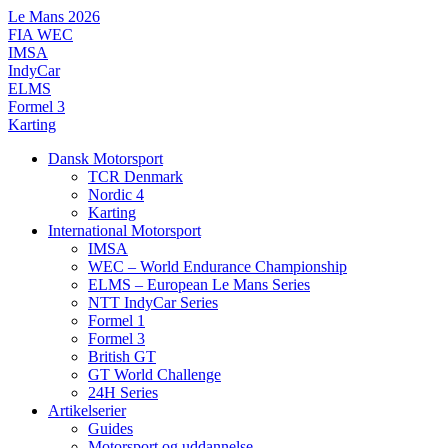
Videre
Le Mans 2026
til
FIA WEC
indhold
IMSA
IndyCar
ELMS
Formel 3
Karting
Dansk Motorsport
TCR Denmark
Nordic 4
Karting
International Motorsport
IMSA
WEC – World Endurance Championship
ELMS – European Le Mans Series
NTT IndyCar Series
Formel 1
Formel 3
British GT
GT World Challenge
24H Series
Artikelserier
Guides
Motorsport og uddannelse