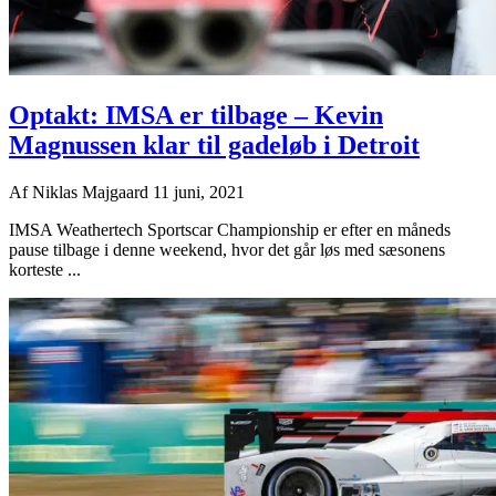
Optakt: IMSA er tilbage – Kevin
Magnussen klar til gadeløb i Detroit
Af
Niklas Majgaard
11 juni, 2021
IMSA Weathertech Sportscar Championship er efter en måneds
pause tilbage i denne weekend, hvor det går løs med sæsonens
korteste ...