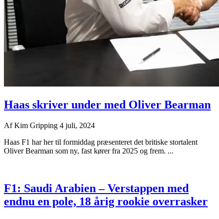
Haas skriver under med Oliver Bearman
Af
Kim Gripping
4 juli, 2024
Haas F1 har her til formiddag præsenteret det britiske stortalent
Oliver Bearman som ny, fast kører fra 2025 og frem. ...
F1: Saudi Arabien – Verstappen med
endnu en pole, 18 årig rookie overrasker