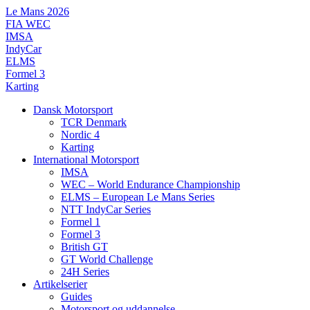
Videre
Le Mans 2026
til
FIA WEC
indhold
IMSA
IndyCar
ELMS
Formel 3
Karting
Dansk Motorsport
TCR Denmark
Nordic 4
Karting
International Motorsport
IMSA
WEC – World Endurance Championship
ELMS – European Le Mans Series
NTT IndyCar Series
Formel 1
Formel 3
British GT
GT World Challenge
24H Series
Artikelserier
Guides
Motorsport og uddannelse