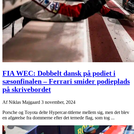
FIA WEC: Dobbelt dansk på podiet i
sæsonfinalen – Ferrari smider podieplads
på skrivebordet
Af
Niklas Majgaard
3 november, 2024
Porsche og Toyota delte Hypercar-titlerne mellem sig, men det blev
en afgørelse fra dommerne efter det ternede flag, som tog ...