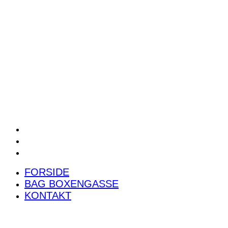
POWER RANKING
PODCAST
PRESSEMEDDELELSER
BILTEST
FORSIDE
BAG BOXENGASSE
KONTAKT
FORSIDE
BAG BOXENGASSE
KONTAKT