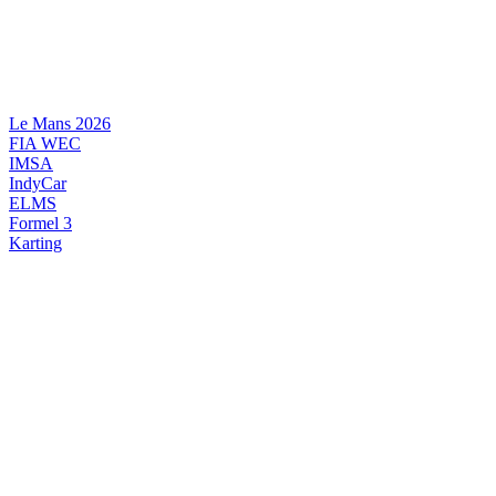
Videre
til
indhold
Le Mans 2026
FIA WEC
IMSA
IndyCar
ELMS
Formel 3
Karting
DANSK MOTORSPORT
INTERNATIONAL MOTORSPORT
ARTIKELSERIER