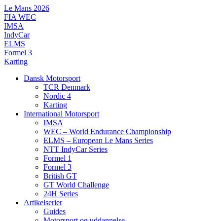
Videre
Le Mans 2026
til
FIA WEC
indhold
IMSA
IndyCar
ELMS
Formel 3
Karting
Dansk Motorsport
TCR Denmark
Nordic 4
Karting
International Motorsport
IMSA
WEC – World Endurance Championship
ELMS – European Le Mans Series
NTT IndyCar Series
Formel 1
Formel 3
British GT
GT World Challenge
24H Series
Artikelserier
Guides
Motorsport og uddannelse