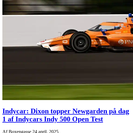
Indycar: Dixon topper Newgarden på dag
1 af Indycars Indy 500 Open Test
Af
Boxengasse
24 april, 2025