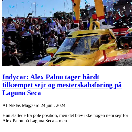
Indycar: Alex Palou tager hårdt
tilkæmpet sejr og mesterskabsføring på
Laguna Seca
Af
Niklas Majgaard
24 juni, 2024
Han startede fra pole position, men det blev ikke nogen nem sejr for
Alex Palou på Laguna Seca – men ...