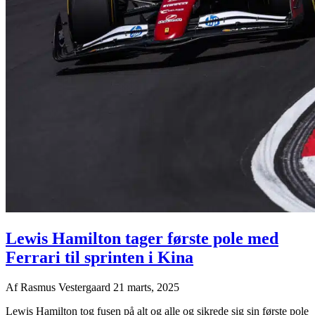
Lewis Hamilton tager første pole med
Ferrari til sprinten i Kina
Af
Rasmus Vestergaard
21 marts, 2025
Lewis Hamilton tog fusen på alt og alle og sikrede sig sin første pole