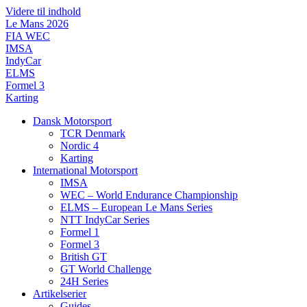
Videre til indhold
Le Mans 2026
FIA WEC
IMSA
IndyCar
ELMS
Formel 3
Karting
Dansk Motorsport
TCR Denmark
Nordic 4
Karting
International Motorsport
IMSA
WEC – World Endurance Championship
ELMS – European Le Mans Series
NTT IndyCar Series
Formel 1
Formel 3
British GT
GT World Challenge
24H Series
Artikelserier
Guides