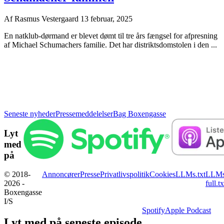
Af
Rasmus Vestergaard
13 februar, 2025
En natklub-dørmand er blevet dømt til tre års fængsel for afpresning
af Michael Schumachers familie. Det har distriktsdomstolen i den ...
Seneste nyheder
Pressemeddelelser
Bag Boxengasse
Lyt
med
på
© 2018-
Annoncører
Presse
Privatlivspolitik
Cookies
LLMs.txt
LLMs
2026 -
full.tx
Boxengasse
I/S
Spotify
Apple Podcast
Lyt med på seneste episode