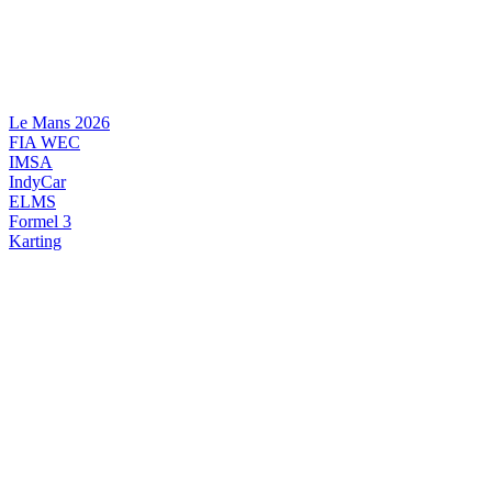
Videre
til
indhold
Le Mans 2026
FIA WEC
IMSA
IndyCar
ELMS
Formel 3
Karting
DANSK MOTORSPORT
INTERNATIONAL MOTORSPORT
ARTIKELSERIER