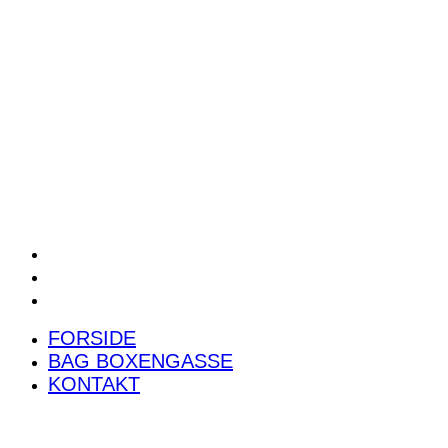
POWER RANKING
PODCAST
PRESSEMEDDELELSER
BILTEST
FORSIDE
BAG BOXENGASSE
KONTAKT
FORSIDE
BAG BOXENGASSE
KONTAKT