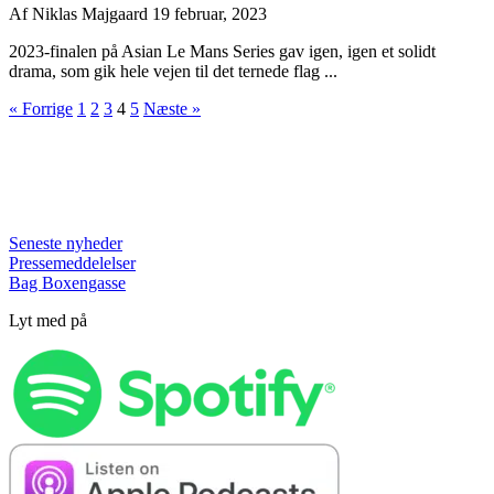
Af
Niklas Majgaard
19 februar, 2023
2023-finalen på Asian Le Mans Series gav igen, igen et solidt
drama, som gik hele vejen til det ternede flag ...
« Forrige
1
2
3
4
5
Næste »
Seneste nyheder
Pressemeddelelser
Bag Boxengasse
Lyt med på