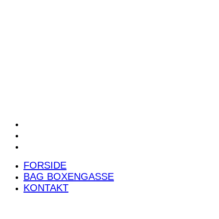
POWER RANKING
PODCAST
PRESSEMEDDELELSER
BILTEST
FORSIDE
BAG BOXENGASSE
KONTAKT
FORSIDE
BAG BOXENGASSE
KONTAKT