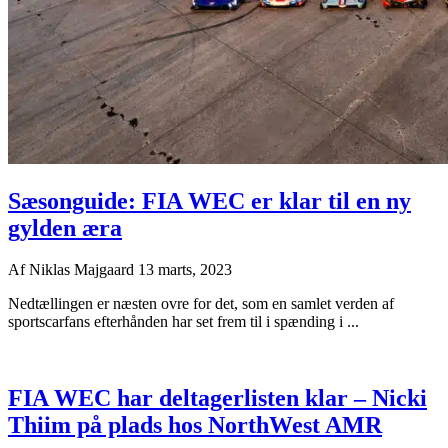
Sæsonguide: FIA WEC er klar til en ny
gylden æra
Af
Niklas Majgaard
13 marts, 2023
Nedtællingen er næsten ovre for det, som en samlet verden af
sportscarfans efterhånden har set frem til i spænding i ...
FIA WEC har deltagerlisten klar – Nicki
Thiim på plads hos NorthWest AMR