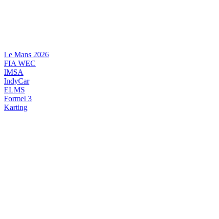
Videre
til
indhold
Le Mans 2026
FIA WEC
IMSA
IndyCar
ELMS
Formel 3
Karting
DANSK MOTORSPORT
INTERNATIONAL MOTORSPORT
ARTIKELSERIER