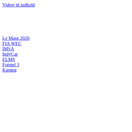
Videre til indhold
Le Mans 2026
FIA WEC
IMSA
IndyCar
ELMS
Formel 3
Karting
DANSK MOTORSPORT
INTERNATIONAL MOTORSPORT
ARTIKELSERIER