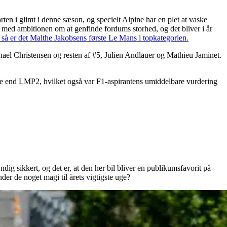
en i glimt i denne sæson, og specielt Alpine har en plet at vaske
s med ambitionen om at genfinde fordums storhed, og det bliver i år
så er det Malthe Jakobsens første Le Mans i topkategorien.
hael Christensen og resten af #5, Julien Andlauer og Mathieu Jaminet.
ave end LMP2, hvilket også var F1-aspirantens umiddelbare vurdering
g sikkert, og det er, at den her bil bliver en publikumsfavorit på
er de noget magi til årets vigtigste uge?