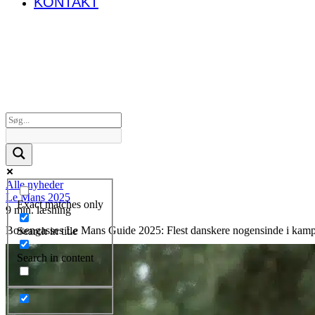
KONTAKT
Alle nyheder
Le Mans 2025
Exact matches only
9 min. læsning
Boxengasses Le Mans Guide 2025: Flest danskere nogensinde i kamp
Search in title
Search in content