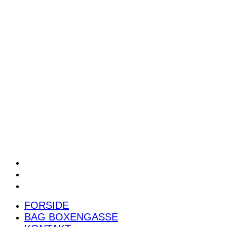
POWER RANKING
PODCAST
PRESSEMEDDELELSER
BILTEST
FORSIDE
BAG BOXENGASSE
KONTAKT
FORSIDE
BAG BOXENGASSE