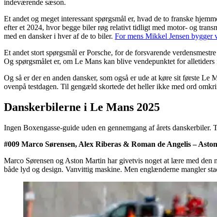
indeværende sæson.
Et andet og meget interessant spørgsmål er, hvad de to franske hjemme
efter et 2024, hvor begge biler røg relativt tidligt med motor- og tr
med en dansker i hver af de to biler.
For mens Mikkel Jensen bygger vi
Et andet stort spørgsmål er Porsche, for de forsvarende verdensmestr
Og spørgsmålet er, om Le Mans kan blive vendepunktet for alletiders
Og så er der en anden dansker, som også er ude at køre sit første L
ovenpå testdagen. Til gengæld skortede det heller ikke med ord omkrin
Danskerbilerne i Le Mans 2025
Ingen Boxengasse-guide uden en gennemgang af årets danskerbiler. Ti kø
#009 Marco Sørensen, Alex Riberas & Roman de Angelis – Aston
Marco Sørensen og Aston Martin har givetvis noget at lære med den nye
både lyd og design. Vanvittig maskine. Men englænderne mangler stadig