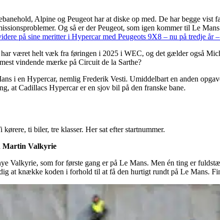
banehold, Alpine og Peugeot har at diske op med. De har begge vist fart
ansmissionsproblemer. Og så er der Peugeot, som igen kommer til Le Man
dere på sine meritter i Hypercar med Peugeots 9X8 – nu på tredje år – 
e har været helt væk fra føringen i 2025 i WEC, og det gælder også Mic
 mest vindende mærke på Circuit de la Sarthe?
e Mans i en Hypercar, nemlig Frederik Vesti. Umiddelbart en anden opg
g, at Cadillacs Hypercar er en sjov bil på den franske bane.
rere, ti biler, tre klasser. Her sat efter startnummer.
 Martin Valkyrie
 Valkyrie, som for første gang er på Le Mans. Men én ting er fuldstændi
 at knække koden i forhold til at få den hurtigt rundt på Le Mans. Find