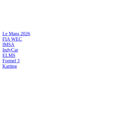
Videre
til
indhold
Le Mans 2026
FIA WEC
IMSA
IndyCar
ELMS
Formel 3
Karting
DANSK MOTORSPORT
INTERNATIONAL MOTORSPORT
ARTIKELSERIER