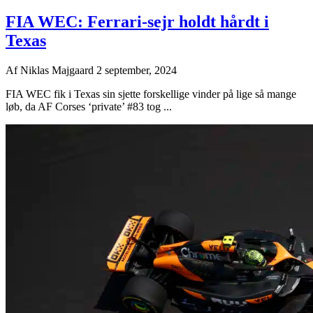
FIA WEC: Ferrari-sejr holdt hårdt i
Texas
Af
Niklas Majgaard
2 september, 2024
FIA WEC fik i Texas sin sjette forskellige vinder på lige så mange
løb, da AF Corses ‘private’ #83 tog ...