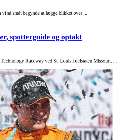
vi så småt begynde at lægge blikket over ...
, spotterguide og optakt
echnology Raceway ved St. Louis i delstaten Missouri, ...