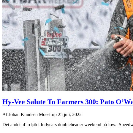
Hy-Vee Salute To Farmers 300: Pato O’Wa
Af
Johan Knudsen Moestrup
25 juli, 2022
Det andet af to løb i Indycars doubleheader weekend på Iowa Spee