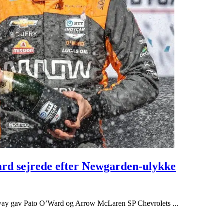
rd sejrede efter Newgarden-ulykke
dway gav Pato O’Ward og Arrow McLaren SP Chevrolets ...