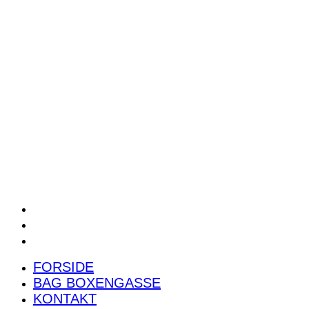
POWER RANKING
PODCAST
PRESSEMEDDELELSER
BILTEST
FORSIDE
BAG BOXENGASSE
KONTAKT
FORSIDE
BAG BOXENGASSE
KONTAKT