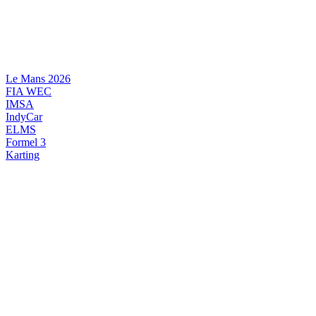
Videre
til
indhold
Le Mans 2026
FIA WEC
IMSA
IndyCar
ELMS
Formel 3
Karting
DANSK MOTORSPORT
INTERNATIONAL MOTORSPORT
ARTIKELSERIER