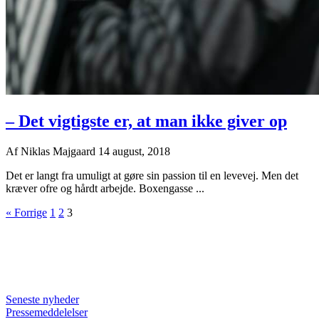
– Det vigtigste er, at man ikke giver op
Af
Niklas Majgaard
14 august, 2018
Det er langt fra umuligt at gøre sin passion til en levevej. Men det
kræver ofre og hårdt arbejde. Boxengasse ...
« Forrige
1
2
3
Seneste nyheder
Pressemeddelelser