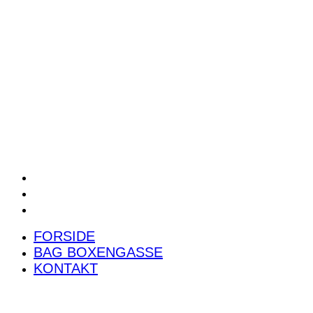
POWER RANKING
PODCAST
PRESSEMEDDELELSER
BILTEST
FORSIDE
BAG BOXENGASSE
KONTAKT
FORSIDE
BAG BOXENGASSE
KONTAKT