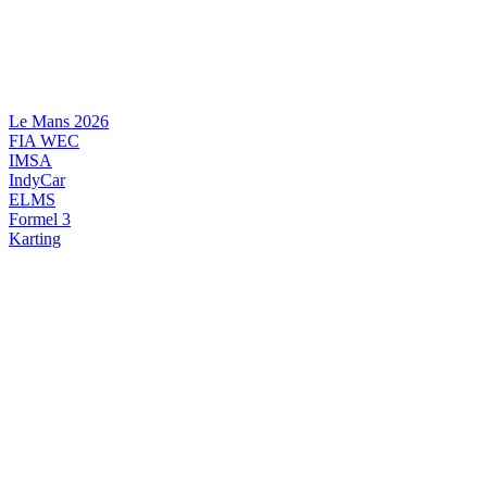
Videre
til
indhold
Le Mans 2026
FIA WEC
IMSA
IndyCar
ELMS
Formel 3
Karting
DANSK MOTORSPORT
INTERNATIONAL MOTORSPORT
ARTIKELSERIER