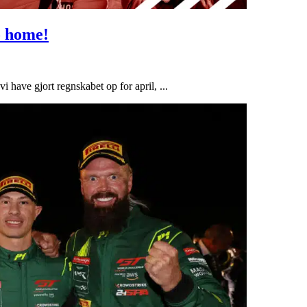
o home!
i have gjort regnskabet op for april, ...