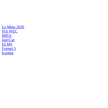
Videre
til
indhold
Le Mans 2026
FIA WEC
IMSA
IndyCar
ELMS
Formel 3
Karting
DANSK MOTORSPORT
INTERNATIONAL MOTORSPORT
ARTIKELSERIER