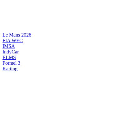
Videre
til
indhold
Le Mans 2026
FIA WEC
IMSA
IndyCar
ELMS
Formel 3
Karting
DANSK MOTORSPORT
INTERNATIONAL MOTORSPORT
ARTIKELSERIER