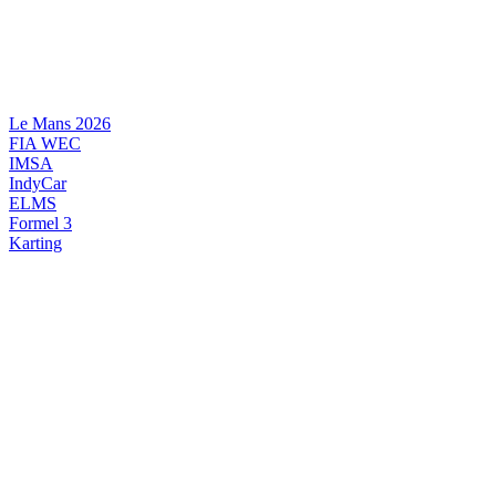
Videre
til
indhold
Le Mans 2026
FIA WEC
IMSA
IndyCar
ELMS
Formel 3
Karting
DANSK MOTORSPORT
INTERNATIONAL MOTORSPORT
ARTIKELSERIER