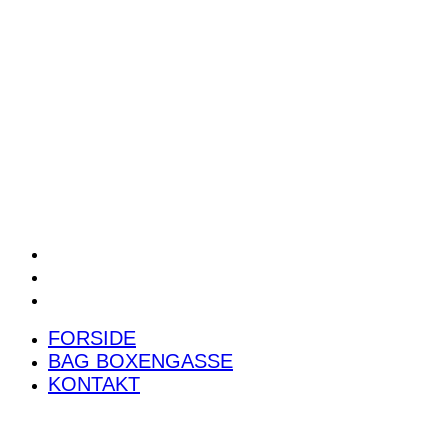
POWER RANKING
PODCAST
PRESSEMEDDELELSER
BILTEST
FORSIDE
BAG BOXENGASSE
KONTAKT
FORSIDE
BAG BOXENGASSE
KONTAKT