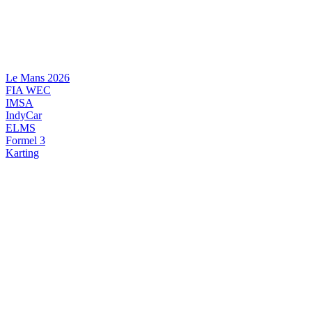
Videre
til
indhold
Le Mans 2026
FIA WEC
IMSA
IndyCar
ELMS
Formel 3
Karting
DANSK MOTORSPORT
INTERNATIONAL MOTORSPORT
ARTIKELSERIER