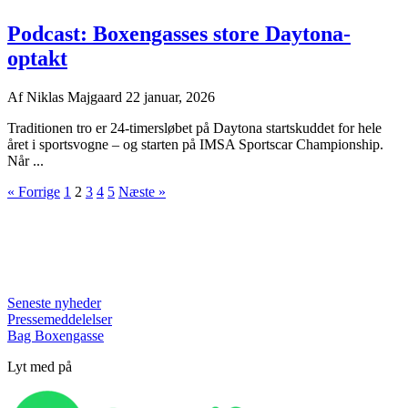
Podcast: Boxengasses store Daytona-
optakt
Af
Niklas Majgaard
22 januar, 2026
Traditionen tro er 24-timersløbet på Daytona startskuddet for hele
året i sportsvogne – og starten på IMSA Sportscar Championship.
Når ...
« Forrige
1
2
3
4
5
Næste »
Seneste nyheder
Pressemeddelelser
Bag Boxengasse
Lyt med på