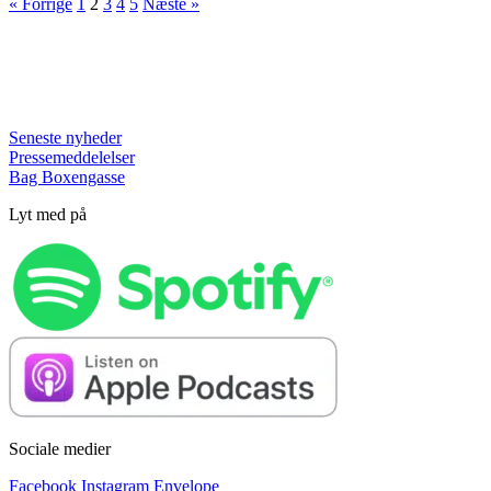
« Forrige
1
2
3
4
5
Næste »
Seneste nyheder
Pressemeddelelser
Bag Boxengasse
Lyt med på
Sociale medier
Facebook
Instagram
Envelope