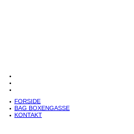
POWER RANKING
PODCAST
PRESSEMEDDELELSER
BILTEST
FORSIDE
BAG BOXENGASSE
KONTAKT
FORSIDE
BAG BOXENGASSE
KONTAKT