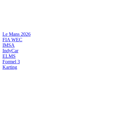
Videre
til
indhold
Le Mans 2026
FIA WEC
IMSA
IndyCar
ELMS
Formel 3
Karting
DANSK MOTORSPORT
INTERNATIONAL MOTORSPORT
ARTIKELSERIER