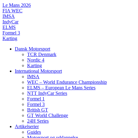
Videre
Le Mans 2026
til
FIA WEC
indhold
IMSA
IndyCar
ELMS
Formel 3
Karting
Dansk Motorsport
TCR Denmark
Nordic 4
Karting
International Motorsport
IMSA
WEC – World Endurance Championship
ELMS – European Le Mans Series
NTT IndyCar Series
Formel 1
Formel 3
British GT
GT World Challenge
24H Series
Artikelserier
Guides
Motorsport og uddannelse