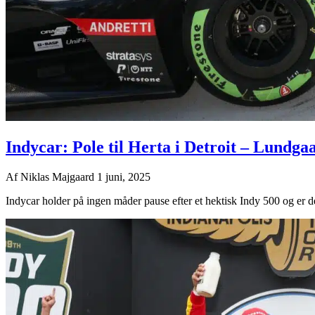
Indycar: Pole til Herta i Detroit – Lundga
Af
Niklas Majgaard
1 juni, 2025
Indycar holder på ingen måder pause efter et hektisk Indy 500 og er 