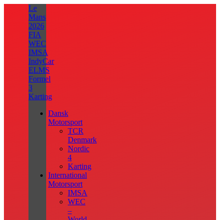
Videre
Le
til
Mans
indhold
2026
FIA
WEC
IMSA
IndyCar
ELMS
Formel
3
Karting
Dansk
Motorsport
TCR
Denmark
Nordic
4
Karting
International
Motorsport
IMSA
WEC
–
World