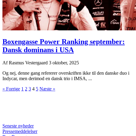
Boxengasse Power Ranking september:
Dansk dominans i USA
Af
Rasmus Vestergaard
3 oktober, 2025
Og nej, denne gang refererer overskriften ikke til den danske duo i
Indycar, men derimod en dansk trio i IMSA, ...
« Forrige
1
2
3
4
5
Næste »
Seneste nyheder
Pressemeddelelser