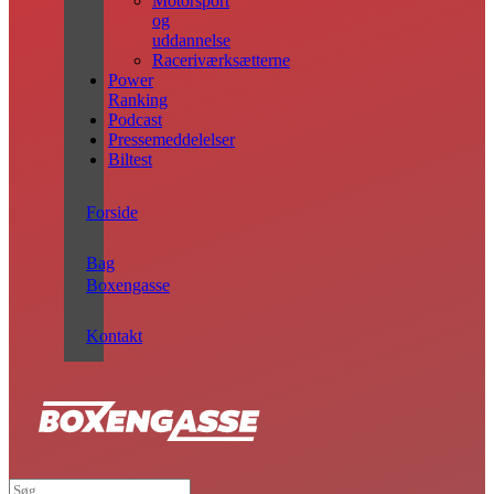
Motorsport
og
uddannelse
Raceriværksætterne
Power
Ranking
Podcast
Pressemeddelelser
Biltest
Forside
Bag
Boxengasse
Kontakt