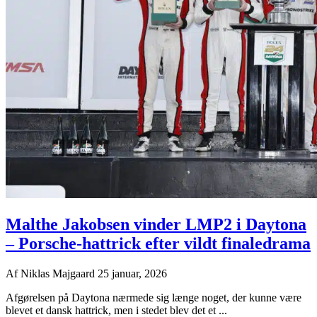
Malthe Jakobsen vinder LMP2 i Daytona
– Porsche-hattrick efter vildt finaledrama
Af
Niklas Majgaard
25 januar, 2026
Afgørelsen på Daytona nærmede sig længe noget, der kunne være
blevet et dansk hattrick, men i stedet blev det et ...