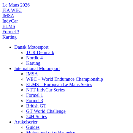
Videre
Le Mans 2026
til
FIA WEC
indhold
IMSA
IndyCar
ELMS
Formel 3
Karting
Dansk Motorsport
TCR Denmark
Nordic 4
Karting
International Motorsport
IMSA
WEC – World Endurance Championship
ELMS – European Le Mans Series
NTT IndyCar Series
Formel 1
Formel 3
British GT
GT World Challenge
24H Series
Artikelserier
Guides
Motorsport og uddannelse