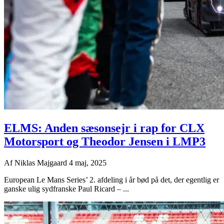
ELMS: Anden sæsonsejr i rap for CLX
Motorsport og Theodor Jensen i LMP3
Af
Niklas Majgaard
4 maj, 2025
European Le Mans Series’ 2. afdeling i år bød på det, der egentlig er
ganske ulig sydfranske Paul Ricard – ...