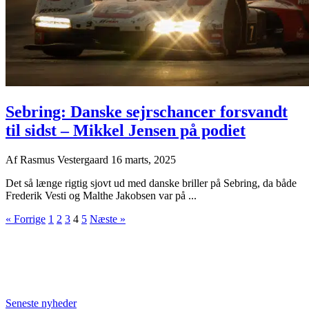
Sebring: Danske sejrschancer forsvandt
til sidst – Mikkel Jensen på podiet
Af
Rasmus Vestergaard
16 marts, 2025
Det så længe rigtig sjovt ud med danske briller på Sebring, da både
Frederik Vesti og Malthe Jakobsen var på ...
« Forrige
1
2
3
4
5
Næste »
Seneste nyheder