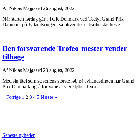
Af
Niklas Majgaard
26 august, 2022
Når starten lørdag går i TCR Denmark ved Tectyl Grand Prix
Danmark på Jyllandsringen, så bliver det i absolut stærkeste ...
Den forsvarende Trofeo-mester vender
tilbage
Af
Niklas Majgaard
23 august, 2022
Med sin titel som sæsonens største løb på Jyllandsringen har Grand
Prix Danmark også for vane at være løbet, hvor ...
« Forrige
1
2
3
4
5
Næste »
Seneste nyheder