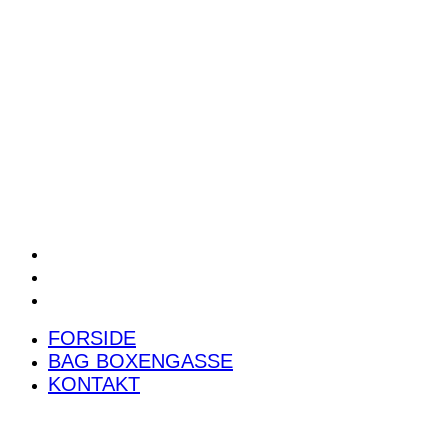
POWER RANKING
PODCAST
PRESSEMEDDELELSER
BILTEST
FORSIDE
BAG BOXENGASSE
KONTAKT
FORSIDE
BAG BOXENGASSE
KONTAKT