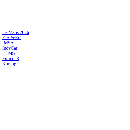
Videre
til
indhold
Le Mans 2026
FIA WEC
IMSA
IndyCar
ELMS
Formel 3
Karting
DANSK MOTORSPORT
INTERNATIONAL MOTORSPORT
ARTIKELSERIER