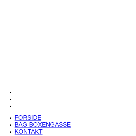
POWER RANKING
PODCAST
PRESSEMEDDELELSER
BILTEST
FORSIDE
BAG BOXENGASSE
KONTAKT
FORSIDE
BAG BOXENGASSE
KONTAKT