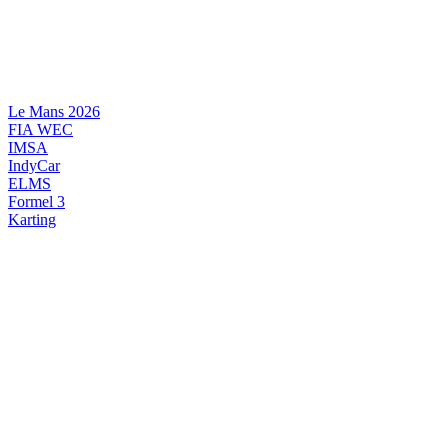
Videre
til
indhold
Le Mans 2026
FIA WEC
IMSA
IndyCar
ELMS
Formel 3
Karting
DANSK MOTORSPORT
INTERNATIONAL MOTORSPORT
ARTIKELSERIER