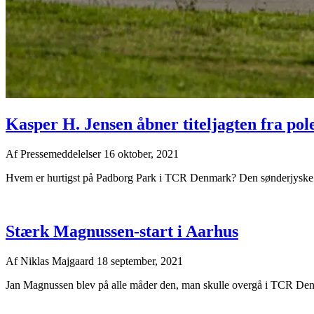
Kasper H. Jensen åbner titeljagten fra pole
Af
Pressemeddelelser
16 oktober, 2021
Hvem er hurtigst på Padborg Park i TCR Denmark? Den sønderjyske 
Stærk Magnussen-start i Aarhus
Af
Niklas Majgaard
18 september, 2021
Jan Magnussen blev på alle måder den, man skulle overgå i TCR Denma