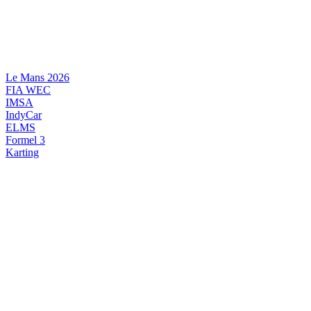
Videre
til
indhold
Le Mans 2026
FIA WEC
IMSA
IndyCar
ELMS
Formel 3
Karting
DANSK MOTORSPORT
INTERNATIONAL MOTORSPORT
ARTIKELSERIER