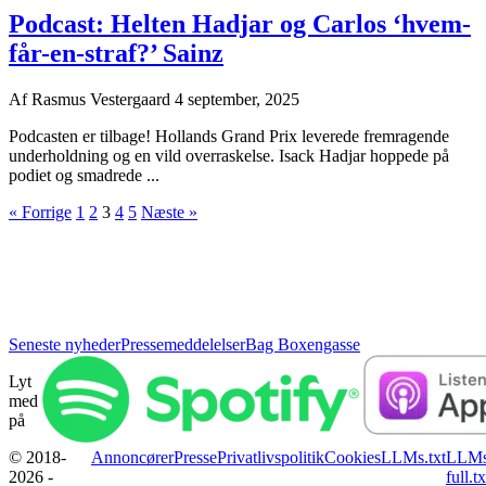
Podcast: Helten Hadjar og Carlos ‘hvem-
får-en-straf?’ Sainz
Af
Rasmus Vestergaard
4 september, 2025
Podcasten er tilbage! Hollands Grand Prix leverede fremragende
underholdning og en vild overraskelse. Isack Hadjar hoppede på
podiet og smadrede ...
« Forrige
1
2
3
4
5
Næste »
Seneste nyheder
Pressemeddelelser
Bag Boxengasse
Lyt
med
på
© 2018-
Annoncører
Presse
Privatlivspolitik
Cookies
LLMs.txt
LLMs
2026 -
full.tx