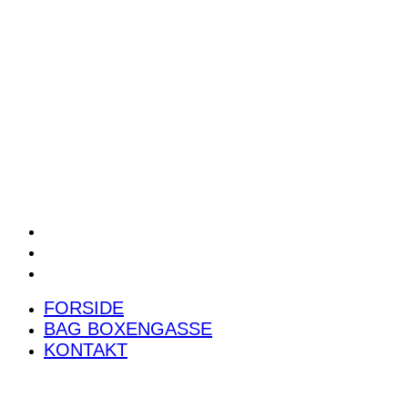
POWER RANKING
PODCAST
PRESSEMEDDELELSER
BILTEST
FORSIDE
BAG BOXENGASSE
KONTAKT
FORSIDE
BAG BOXENGASSE
KONTAKT