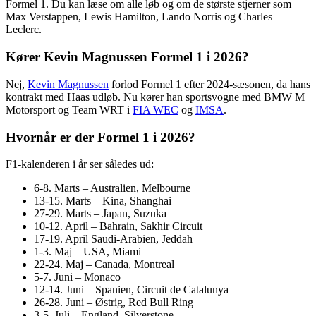
Formel 1. Du kan læse om alle løb og om de største stjerner som
Max Verstappen, Lewis Hamilton, Lando Norris og Charles
Leclerc.
Kører Kevin Magnussen Formel 1 i 2026?
Nej,
Kevin Magnussen
forlod Formel 1 efter 2024-sæsonen, da hans
kontrakt med Haas udløb. Nu kører han sportsvogne med BMW M
Motorsport og Team WRT i
FIA WEC
og
IMSA
.
Hvornår er der Formel 1 i 2026?
F1-kalenderen i år ser således ud:
6-8. Marts – Australien, Melbourne
13-15. Marts – Kina, Shanghai
27-29. Marts – Japan, Suzuka
10-12. April – Bahrain, Sakhir Circuit
17-19. April Saudi-Arabien, Jeddah
1-3. Maj – USA, Miami
22-24. Maj – Canada, Montreal
5-7. Juni – Monaco
12-14. Juni – Spanien, Circuit de Catalunya
26-28. Juni – Østrig, Red Bull Ring
3-5. Juli – England, Silverstone