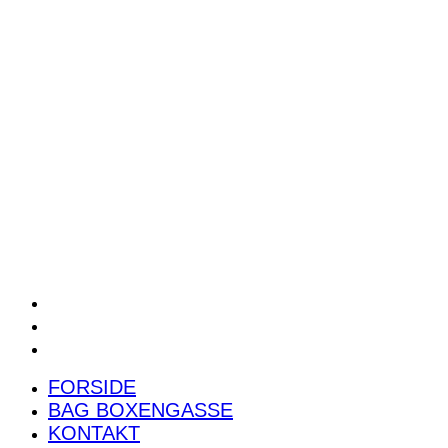
POWER RANKING
PODCAST
PRESSEMEDDELELSER
BILTEST
FORSIDE
BAG BOXENGASSE
KONTAKT
FORSIDE
BAG BOXENGASSE
KONTAKT