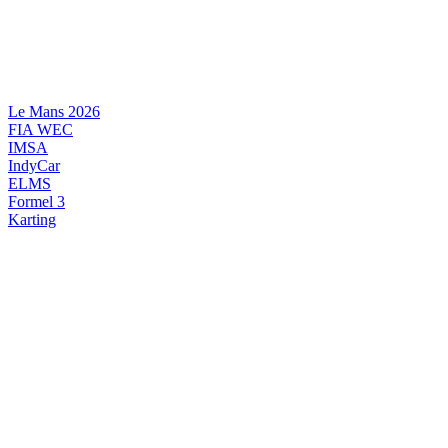
Videre
til
indhold
Le Mans 2026
FIA WEC
IMSA
IndyCar
ELMS
Formel 3
Karting
DANSK MOTORSPORT
INTERNATIONAL MOTORSPORT
ARTIKELSERIER