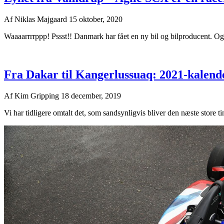
Af
Niklas Majgaard
15 oktober, 2020
Waaaarrrrppp! Pssst!! Danmark har fået en ny bil og bilproducent. Og de
Fra Dakar til Kangerlussuaq: 2021-kalende
Af
Kim Gripping
18 december, 2019
Vi har tidligere omtalt det, som sandsynligvis bliver den næste store t