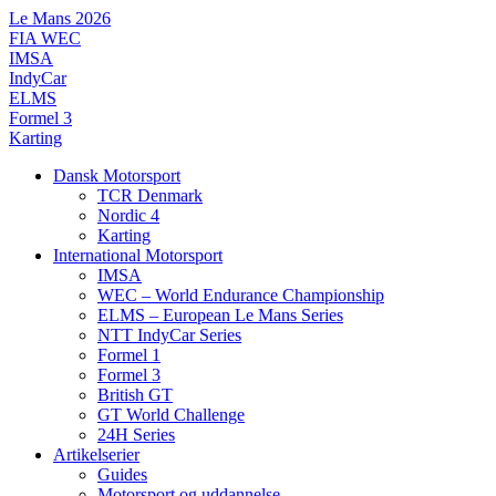
Videre
Le Mans 2026
til
FIA WEC
indhold
IMSA
IndyCar
ELMS
Formel 3
Karting
Dansk Motorsport
TCR Denmark
Nordic 4
Karting
International Motorsport
IMSA
WEC – World Endurance Championship
ELMS – European Le Mans Series
NTT IndyCar Series
Formel 1
Formel 3
British GT
GT World Challenge
24H Series
Artikelserier
Guides
Motorsport og uddannelse