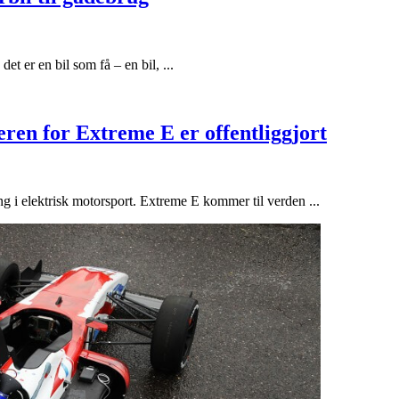
t er en bil som få – en bil, ...
ren for Extreme E er offentliggjort
ing i elektrisk motorsport. Extreme E kommer til verden ...