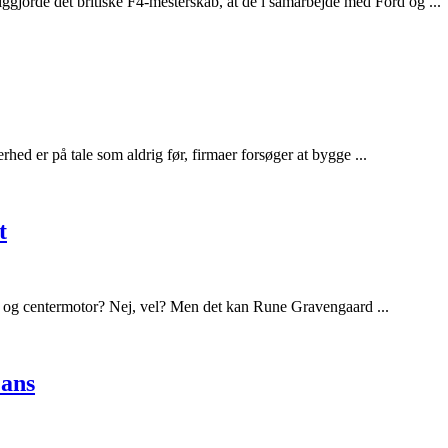
iggjorde det britiske F4-mesterskab, at de i samarbejde med Ford og ...
ed er på tale som aldrig før, firmaer forsøger at bygge ...
t
re og centermotor? Nej, vel? Men det kan Rune Gravengaard ...
Mans