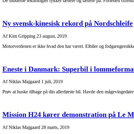
De moderne teknologier rykker tættere og tættere på. Forleden offentl
Ny svensk-kinesisk rekord på Nordschleife
Af
Kim Gripping
23 august, 2019
Motorverdenen er ikke hvad den har været. Elbiler og fodgængersikkerh
Eneste i Danmark: Superbil i lommeforma
Af
Niklas Majgaard
1 juli, 2019
Prøv at huske tilbage på din allerførste bil. Havde den mågevingedø
Mission H24 kører demonstration på Le 
Af
Niklas Majgaard
28 marts, 2019