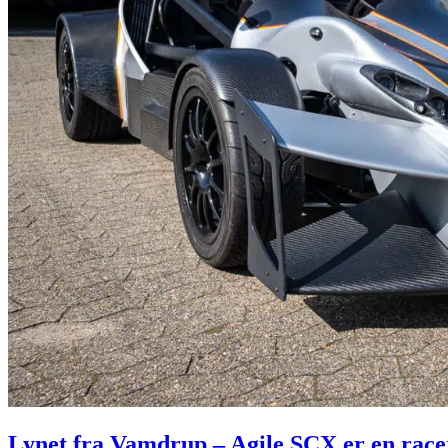
Lynet fra Vamdrup – Agile SCX er en racer