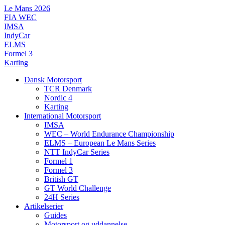
Videre
Le Mans 2026
til
FIA WEC
indhold
IMSA
IndyCar
ELMS
Formel 3
Karting
Dansk Motorsport
TCR Denmark
Nordic 4
Karting
International Motorsport
IMSA
WEC – World Endurance Championship
ELMS – European Le Mans Series
NTT IndyCar Series
Formel 1
Formel 3
British GT
GT World Challenge
24H Series
Artikelserier
Guides
Motorsport og uddannelse